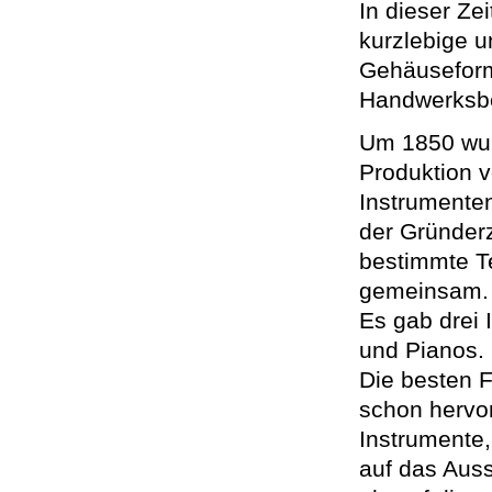
In dieser Zei
kurzlebige u
Gehäuseform
Handwerksbet
Um 1850 wurd
Produktion 
Instrumenten
der Gründer
bestimmte T
gemeinsam.
Es gab drei 
und Pianos.
Die besten F
schon hervo
Instrumente,
auf das Aus