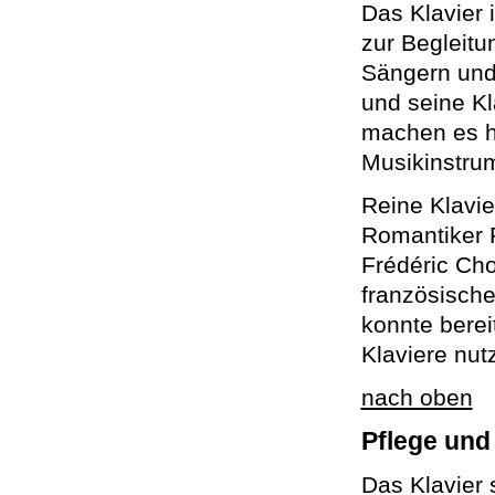
Das Klavier i
zur Begleitu
Sängern und 
und seine K
machen es h
Musikinstru
Reine Klavie
Romantiker 
Frédéric Ch
französisch
konnte berei
Klaviere nut
nach oben
Pflege und
Das Klavier 