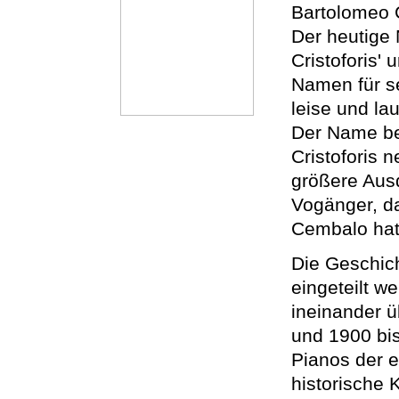
Bartolomeo Cr
Der heutige 
Cristoforis'
Namen für se
leise und lau
Der Name bez
Cristoforis 
größere Aus
Vogänger, d
Cembalo hat
Die Geschich
eingeteilt we
ineinander ü
und 1900 bis
Pianos der e
historische 